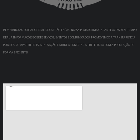
BEM-VINDO AO PORTAL OFICIAL DE CAPITÃO ENÉAS! NOSSA PLATAFORMA GARANTE ACESSO EM TEMPO
REAL A INFORMAÇÕES SOBRE SERVIÇOS, EVENTOS E COMUNICADOS, PROMOVENDO A TRANSPARÊNCIA
PÚBLICA. COMPARTILHE ESSA INOVAÇÃO E AJUDE A CONECTAR A PREFEITURA COM A POPULAÇÃO DE
FORMA EFICIENTE!