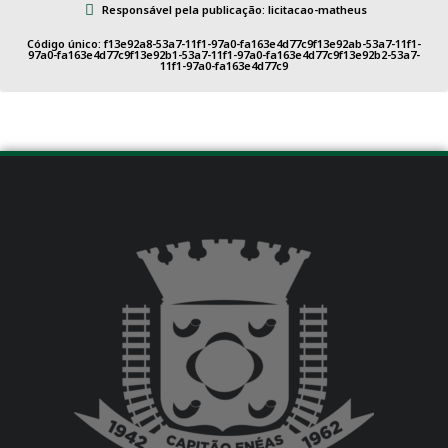
Responsável pela publicação: licitacao-matheus
Código único: f13e92a8-53a7-11f1-97a0-fa163e4d77c9f13e92ab-53a7-11f1-
97a0-fa163e4d77c9f13e92b1-53a7-11f1-97a0-fa163e4d77c9f13e92b2-53a7-
11f1-97a0-fa163e4d77c9