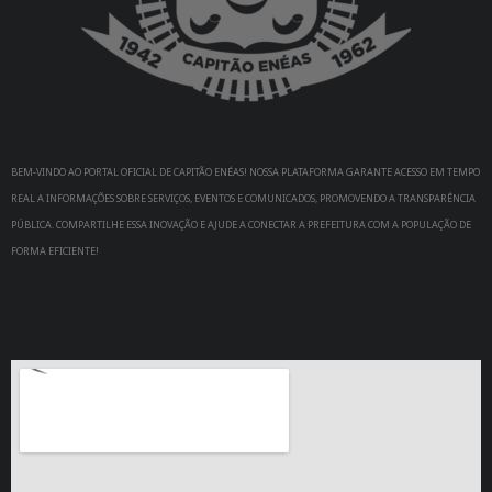
BEM-VINDO AO PORTAL OFICIAL DE CAPITÃO ENÉAS! NOSSA PLATAFORMA GARANTE ACESSO EM TEMPO
REAL A INFORMAÇÕES SOBRE SERVIÇOS, EVENTOS E COMUNICADOS, PROMOVENDO A TRANSPARÊNCIA
PÚBLICA. COMPARTILHE ESSA INOVAÇÃO E AJUDE A CONECTAR A PREFEITURA COM A POPULAÇÃO DE
FORMA EFICIENTE!