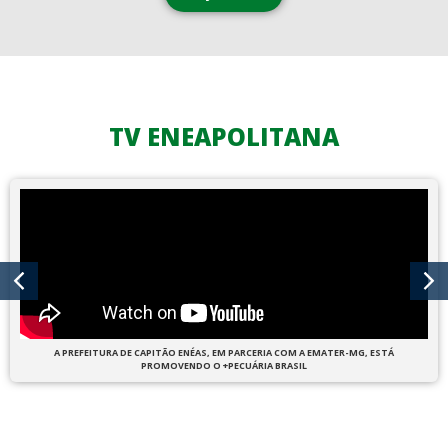
TV ENEAPOLITANA
A PREFEITURA DE CAPITÃO ENÉAS, EM PARCERIA COM A EMATER-MG, ESTÁ
PROMOVENDO O +PECUÁRIA BRASIL