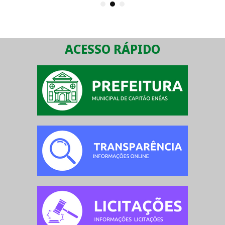
1
2
3
ACESSO RÁPIDO