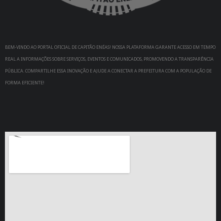
BEM-VINDO AO PORTAL OFICIAL DE CAPITÃO ENÉAS! NOSSA PLATAFORMA GARANTE ACESSO EM TEMPO
REAL A INFORMAÇÕES SOBRE SERVIÇOS, EVENTOS E COMUNICADOS, PROMOVENDO A TRANSPARÊNCIA
PÚBLICA. COMPARTILHE ESSA INOVAÇÃO E AJUDE A CONECTAR A PREFEITURA COM A POPULAÇÃO DE
FORMA EFICIENTE!