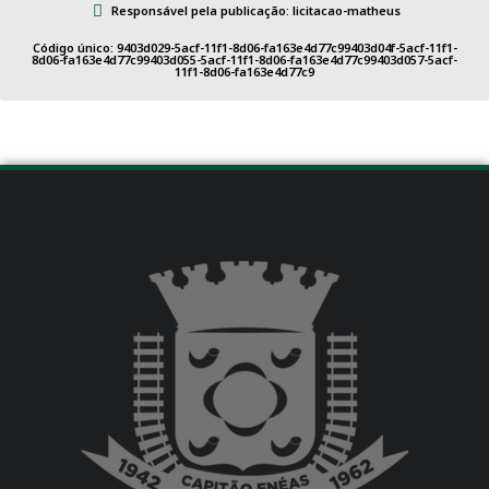
Responsável pela publicação: licitacao-matheus
Código único: 9403d029-5acf-11f1-8d06-fa163e4d77c99403d04f-5acf-11f1-
8d06-fa163e4d77c99403d055-5acf-11f1-8d06-fa163e4d77c99403d057-5acf-
11f1-8d06-fa163e4d77c9