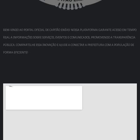
BEM-VINDO AO PORTAL OFICIAL DE CAPITÃO ENÉAS! NOSSA PLATAFORMA GARANTE ACESSO EM TEMPO
REAL A INFORMAÇÕES SOBRE SERVIÇOS, EVENTOS E COMUNICADOS, PROMOVENDO A TRANSPARÊNCIA
PÚBLICA. COMPARTILHE ESSA INOVAÇÃO E AJUDE A CONECTAR A PREFEITURA COM A POPULAÇÃO DE
FORMA EFICIENTE!