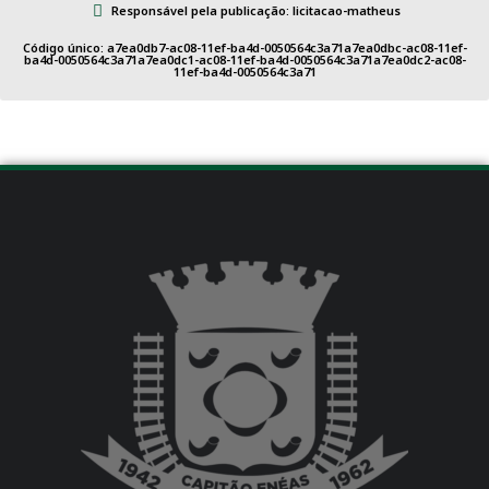
Responsável pela publicação: licitacao-matheus
Código único: a7ea0db7-ac08-11ef-ba4d-0050564c3a71a7ea0dbc-ac08-11ef-
ba4d-0050564c3a71a7ea0dc1-ac08-11ef-ba4d-0050564c3a71a7ea0dc2-ac08-
11ef-ba4d-0050564c3a71