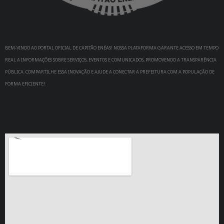
BEM-VINDO AO PORTAL OFICIAL DE CAPITÃO ENÉAS! NOSSA PLATAFORMA GARANTE ACESSO EM TEMPO
REAL A INFORMAÇÕES SOBRE SERVIÇOS, EVENTOS E COMUNICADOS, PROMOVENDO A TRANSPARÊNCIA
PÚBLICA. COMPARTILHE ESSA INOVAÇÃO E AJUDE A CONECTAR A PREFEITURA COM A POPULAÇÃO DE
FORMA EFICIENTE!