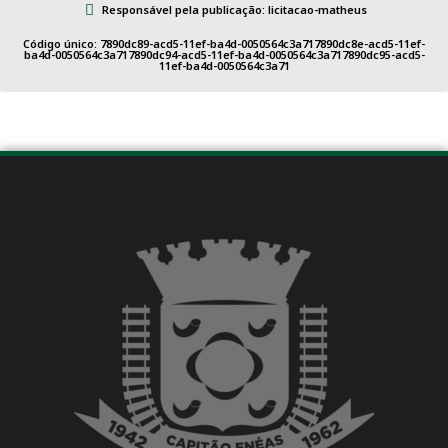
Responsável pela publicação: licitacao-matheus
Código único: 7890dc89-acd5-11ef-ba4d-0050564c3a717890dc8e-acd5-11ef-
ba4d-0050564c3a717890dc94-acd5-11ef-ba4d-0050564c3a717890dc95-acd5-
11ef-ba4d-0050564c3a71