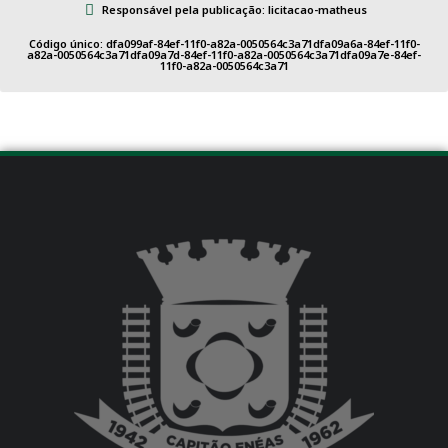
Responsável pela publicação: licitacao-matheus
Código único: dfa099af-84ef-11f0-a82a-0050564c3a71dfa09a6a-84ef-11f0-
a82a-0050564c3a71dfa09a7d-84ef-11f0-a82a-0050564c3a71dfa09a7e-84ef-
11f0-a82a-0050564c3a71