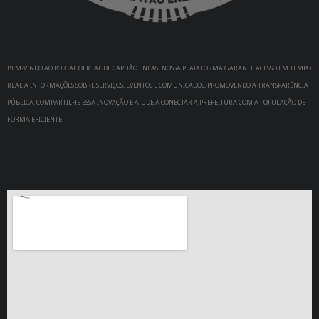
BEM-VINDO AO PORTAL OFICIAL DE CAPITÃO ENÉAS! NOSSA PLATAFORMA GARANTE ACESSO EM TEMPO
REAL A INFORMAÇÕES SOBRE SERVIÇOS, EVENTOS E COMUNICADOS, PROMOVENDO A TRANSPARÊNCIA
PÚBLICA. COMPARTILHE ESSA INOVAÇÃO E AJUDE A CONECTAR A PREFEITURA COM A POPULAÇÃO DE
FORMA EFICIENTE!