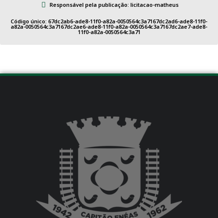
Responsável pela publicação: licitacao-matheus
Código único: 67dc2ab6-ade8-11f0-a82a-0050564c3a7167dc2ad6-ade8-11f0-
a82a-0050564c3a7167dc2ae6-ade8-11f0-a82a-0050564c3a7167dc2ae7-ade8-
11f0-a82a-0050564c3a71