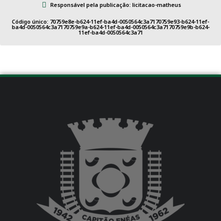
Responsável pela publicação: licitacao-matheus
Código único: 70759e8e-b624-11ef-ba4d-0050564c3a7170759e93-b624-11ef-
ba4d-0050564c3a7170759e9a-b624-11ef-ba4d-0050564c3a7170759e9b-b624-
11ef-ba4d-0050564c3a71