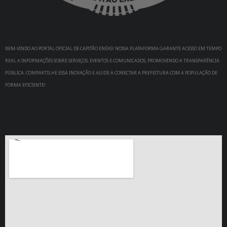
BEM-VINDO AO PORTAL OFICIAL DE CAPITÃO ENÉAS! NOSSA PLATAFORMA GARANTE ACESSO EM TEMPO
REAL A INFORMAÇÕES SOBRE SERVIÇOS, EVENTOS E COMUNICADOS, PROMOVENDO A TRANSPARÊNCIA
PÚBLICA. COMPARTILHE ESSA INOVAÇÃO E AJUDE A CONECTAR A PREFEITURA COM A POPULAÇÃO DE
FORMA EFICIENTE!