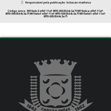
Responsável pela publicação: licitacao-matheus
Código único: 9819a6c3-efbf-11ef-8ff0-0050564c3a719819a6ca-efbf-11ef-
8ff0-0050564c3a719819a6cf-efbf-11ef-8ff0-0050564c3a719819a6d1-efbf-11ef-
8ff0-0050564c3a71