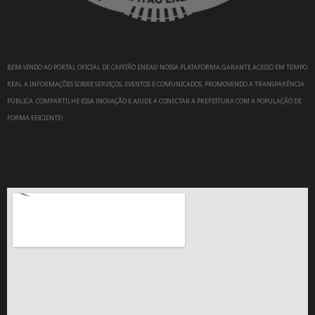
BEM-VINDO AO PORTAL OFICIAL DE CAPITÃO ENÉAS! NOSSA PLATAFORMA GARANTE ACESSO EM TEMPO
REAL A INFORMAÇÕES SOBRE SERVIÇOS, EVENTOS E COMUNICADOS, PROMOVENDO A TRANSPARÊNCIA
PÚBLICA. COMPARTILHE ESSA INOVAÇÃO E AJUDE A CONECTAR A PREFEITURA COM A POPULAÇÃO DE
FORMA EFICIENTE!