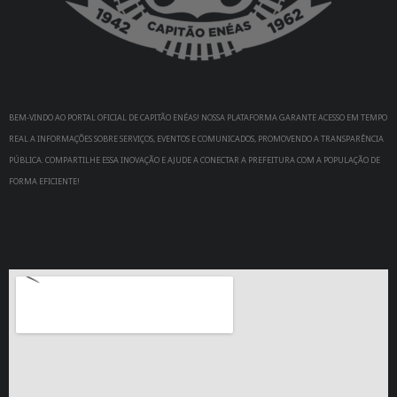
BEM-VINDO AO PORTAL OFICIAL DE CAPITÃO ENÉAS! NOSSA PLATAFORMA GARANTE ACESSO EM TEMPO
REAL A INFORMAÇÕES SOBRE SERVIÇOS, EVENTOS E COMUNICADOS, PROMOVENDO A TRANSPARÊNCIA
PÚBLICA. COMPARTILHE ESSA INOVAÇÃO E AJUDE A CONECTAR A PREFEITURA COM A POPULAÇÃO DE
FORMA EFICIENTE!