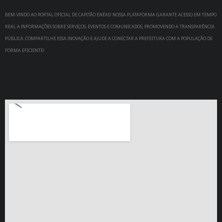
BEM-VINDO AO PORTAL OFICIAL DE CAPITÃO ENÉAS! NOSSA PLATAFORMA GARANTE ACESSO EM TEMPO
REAL A INFORMAÇÕES SOBRE SERVIÇOS, EVENTOS E COMUNICADOS, PROMOVENDO A TRANSPARÊNCIA
PÚBLICA. COMPARTILHE ESSA INOVAÇÃO E AJUDE A CONECTAR A PREFEITURA COM A POPULAÇÃO DE
FORMA EFICIENTE!