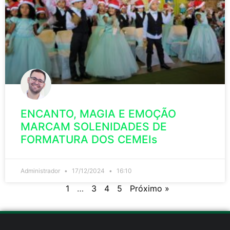
ENCANTO, MAGIA E EMOÇÃO
MARCAM SOLENIDADES DE
FORMATURA DOS CEMEIs
Administrador
17/12/2024
16:10
1
…
3
4
5
Próximo »