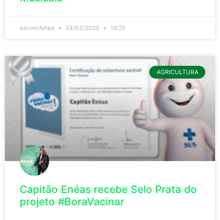
ascom.felipe
24/03/2025
18:25
AGRICULTURA
Capitão Enéas recebe Selo Prata do
projeto #BoraVacinar