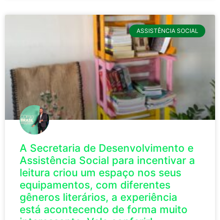
ASSISTÊNCIA SOCIAL
A Secretaria de Desenvolvimento e
Assistência Social para incentivar a
leitura criou um espaço nos seus
equipamentos, com diferentes
gêneros literários, a experiência
está acontecendo de forma muito