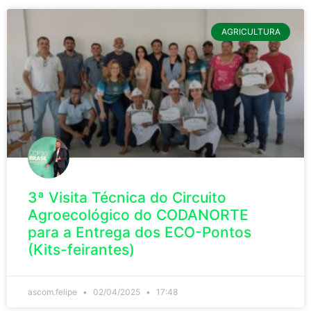
AGRICULTURA
3ª Visita Técnica do Circuito
Agroecológico do CODANORTE
para a Entrega dos ECO-Pontos
(Kits-feirantes)
ascom.felipe
02/04/2025
17:48