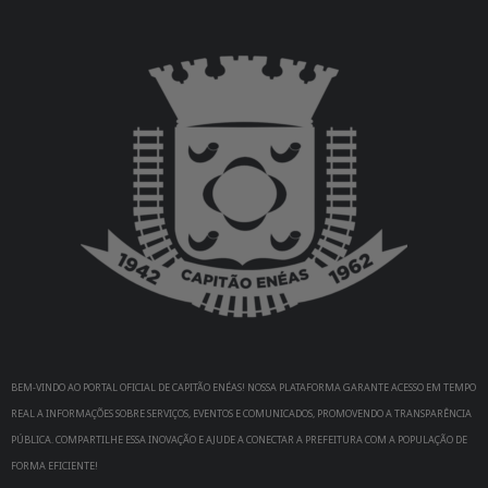
BEM-VINDO AO PORTAL OFICIAL DE CAPITÃO ENÉAS! NOSSA PLATAFORMA GARANTE ACESSO EM TEMPO
REAL A INFORMAÇÕES SOBRE SERVIÇOS, EVENTOS E COMUNICADOS, PROMOVENDO A TRANSPARÊNCIA
PÚBLICA. COMPARTILHE ESSA INOVAÇÃO E AJUDE A CONECTAR A PREFEITURA COM A POPULAÇÃO DE
FORMA EFICIENTE!