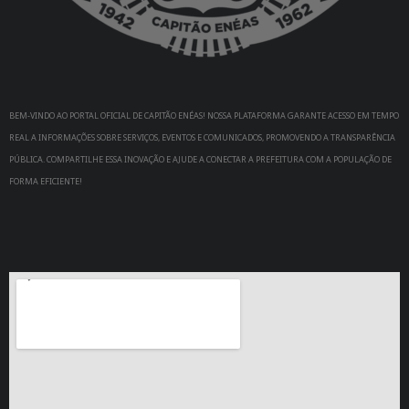
BEM-VINDO AO PORTAL OFICIAL DE CAPITÃO ENÉAS! NOSSA PLATAFORMA GARANTE ACESSO EM TEMPO
REAL A INFORMAÇÕES SOBRE SERVIÇOS, EVENTOS E COMUNICADOS, PROMOVENDO A TRANSPARÊNCIA
PÚBLICA. COMPARTILHE ESSA INOVAÇÃO E AJUDE A CONECTAR A PREFEITURA COM A POPULAÇÃO DE
FORMA EFICIENTE!