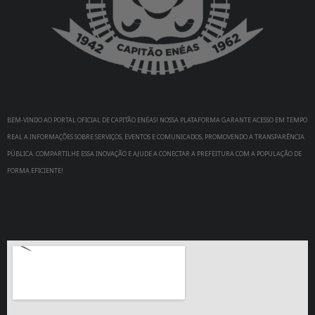
BEM-VINDO AO PORTAL OFICIAL DE CAPITÃO ENÉAS! NOSSA PLATAFORMA GARANTE ACESSO EM TEMPO
REAL A INFORMAÇÕES SOBRE SERVIÇOS, EVENTOS E COMUNICADOS, PROMOVENDO A TRANSPARÊNCIA
PÚBLICA. COMPARTILHE ESSA INOVAÇÃO E AJUDE A CONECTAR A PREFEITURA COM A POPULAÇÃO DE
FORMA EFICIENTE!