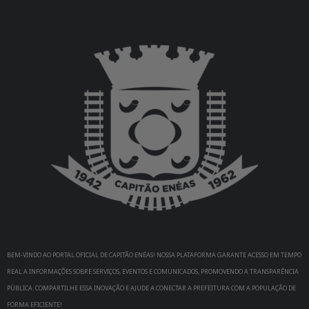
BEM-VINDO AO PORTAL OFICIAL DE CAPITÃO ENÉAS! NOSSA PLATAFORMA GARANTE ACESSO EM TEMPO
REAL A INFORMAÇÕES SOBRE SERVIÇOS, EVENTOS E COMUNICADOS, PROMOVENDO A TRANSPARÊNCIA
PÚBLICA. COMPARTILHE ESSA INOVAÇÃO E AJUDE A CONECTAR A PREFEITURA COM A POPULAÇÃO DE
FORMA EFICIENTE!