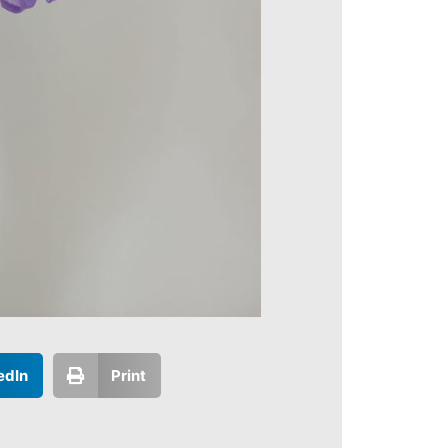
edIn
Print