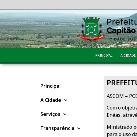
PRINCIPAL
A CIDADE
PREFEIT
Principal
ASCOM – PCE 
A Cidade
Com o objeti
Serviços
Enéas, atravé
Ministrado p
Transparência
para o uso d