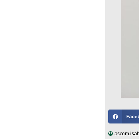
Face
ascom.isab