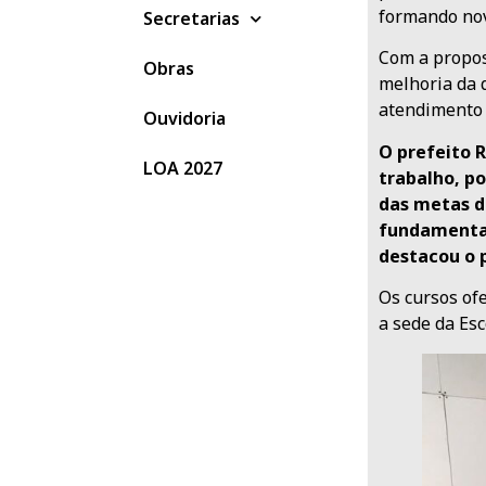
formando nov
Secretarias
Com a propost
Obras
melhoria da q
atendimento c
Ouvidoria
O prefeito 
LOA 2027
trabalho, po
das metas d
fundamental
destacou o p
Os cursos ofe
a sede da Esc