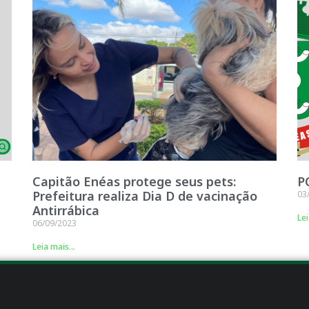
Capitão Enéas protege seus pets:
P
Prefeitura realiza Dia D de vacinação
03
Antirrábica
Lei
06/09/2023
Leia mais...