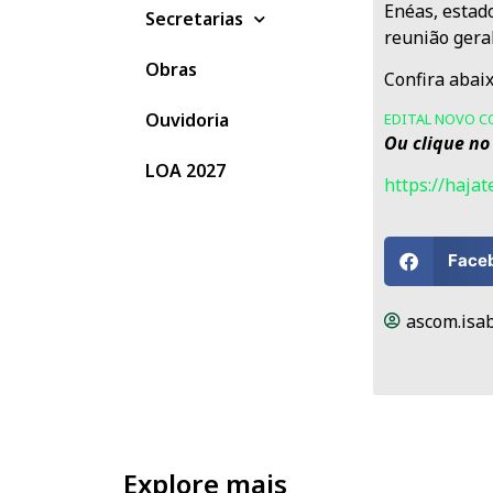
Enéas, estad
Secretarias
reunião geral
Obras
Confira abaix
Ouvidoria
EDITAL NOVO C
Ou clique no
LOA 2027
https://haj
Face
ascom.isab
Explore mais