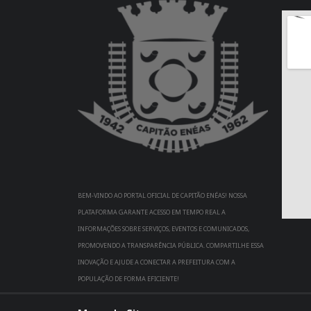
BEM-VINDO AO PORTAL OFICIAL DE CAPITÃO ENÉAS! NOSSA
PLATAFORMA GARANTE ACESSO EM TEMPO REAL A
INFORMAÇÕES SOBRE SERVIÇOS, EVENTOS E COMUNICADOS,
PROMOVENDO A TRANSPARÊNCIA PÚBLICA. COMPARTILHE ESSA
INOVAÇÃO E AJUDE A CONECTAR A PREFEITURA COM A
POPULAÇÃO DE FORMA EFICIENTE!