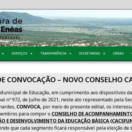
SERVIÇOS
TRANSPARÊNCIA
SECRETARIAS
OBRAS
 DE CONVOCAÇÃO – NOVO CONSELHO C
 Municipal de Educação, em cumprimento aos dispositivos da
al nº 972, de Julho de 2021, neste ato representado pela Se
nardes,
CONVOCA,
por meio do presente edital, os interess
 membros para compor o
CONSELHO DE ACOMPANHAMENTO 
 E DESENVOLVIMENTO DA EDUCAÇÃO BÁSICA (CACS­FU
endo que cada segmento ficará responsável pela eleição de 