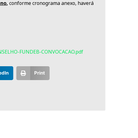
ano
,
conforme cronograma anexo, haverá
-CONSELHO-FUNDEB-CONVOCACAO.pdf
edIn
Print