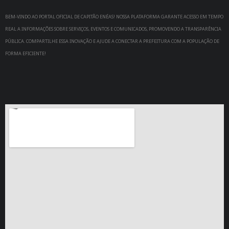
BEM-VINDO AO PORTAL OFICIAL DE CAPITÃO ENÉAS! NOSSA PLATAFORMA GARANTE ACESSO EM TEMPO
REAL A INFORMAÇÕES SOBRE SERVIÇOS, EVENTOS E COMUNICADOS, PROMOVENDO A TRANSPARÊNCIA
PÚBLICA. COMPARTILHE ESSA INOVAÇÃO E AJUDE A CONECTAR A PREFEITURA COM A POPULAÇÃO DE
FORMA EFICIENTE!