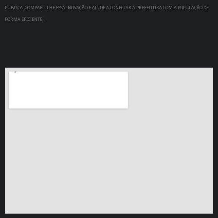
PÚBLICA. COMPARTILHE ESSA INOVAÇÃO E AJUDE A CONECTAR A PREFEITURA COM A POPULAÇÃO DE
FORMA EFICIENTE!