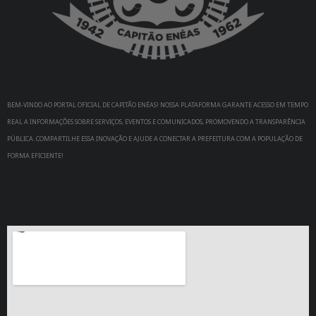
BEM-VINDO AO PORTAL OFICIAL DE CAPITÃO ENÉAS! NOSSA PLATAFORMA GARANTE ACESSO EM TEMPO
REAL A INFORMAÇÕES SOBRE SERVIÇOS, EVENTOS E COMUNICADOS, PROMOVENDO A TRANSPARÊNCIA
PÚBLICA. COMPARTILHE ESSA INOVAÇÃO E AJUDE A CONECTAR A PREFEITURA COM A POPULAÇÃO DE
FORMA EFICIENTE!