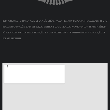
BEM-VINDO AO PORTAL OFICIAL DE CAPITÃO ENÉAS! NOSSA PLATAFORMA GARANTE ACESSO EM TEMPO
REAL A INFORMAÇÕES SOBRE SERVIÇOS, EVENTOS E COMUNICADOS, PROMOVENDO A TRANSPARÊNCIA
PÚBLICA. COMPARTILHE ESSA INOVAÇÃO E AJUDE A CONECTAR A PREFEITURA COM A POPULAÇÃO DE
FORMA EFICIENTE!