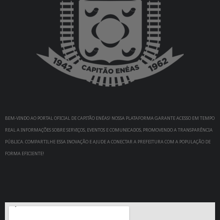
BEM-VINDO AO PORTAL OFICIAL DE CAPITÃO ENÉAS! NOSSA PLATAFORMA GARANTE ACESSO EM TEMPO
REAL A INFORMAÇÕES SOBRE SERVIÇOS, EVENTOS E COMUNICADOS, PROMOVENDO A TRANSPARÊNCIA
PÚBLICA. COMPARTILHE ESSA INOVAÇÃO E AJUDE A CONECTAR A PREFEITURA COM A POPULAÇÃO DE
FORMA EFICIENTE!