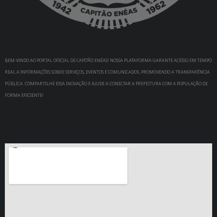
BEM-VINDO AO PORTAL OFICIAL DE CAPITÃO ENÉAS! NOSSA PLATAFORMA GARANTE ACESSO EM TEMPO
REAL A INFORMAÇÕES SOBRE SERVIÇOS, EVENTOS E COMUNICADOS, PROMOVENDO A TRANSPARÊNCIA
PÚBLICA. COMPARTILHE ESSA INOVAÇÃO E AJUDE A CONECTAR A PREFEITURA COM A POPULAÇÃO DE
FORMA EFICIENTE!